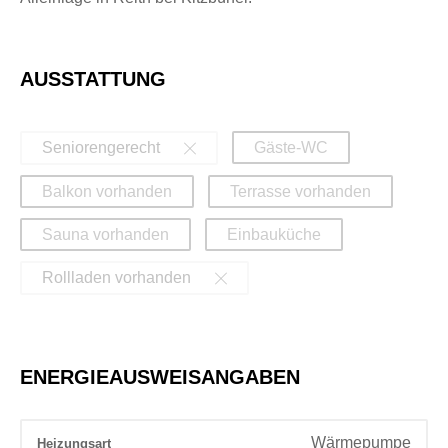
AUSSTATTUNG
Seniorengerecht
Gäste-WC
Balkon vorhanden
Terrasse vorhanden
Sauna vorhanden
Einbauküche
Rollladen vorhanden
ENERGIEAUSWEISANGABEN
Wärmepumpe
Heizungsart