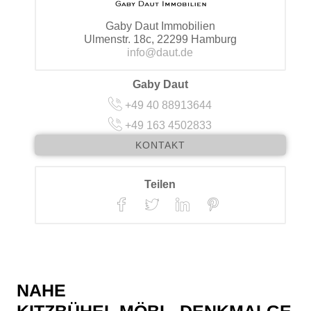
Gaby Daut Immobilien
Ulmenstr. 18c, 22299 Hamburg
info@daut.de
Gaby Daut
+49 40 88913644
+49 163 4502833
KONTAKT
Teilen
NAHE
meransicht
MG_0226
MG_0192