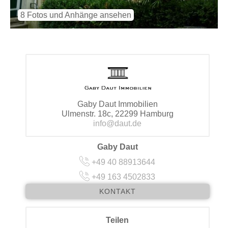
8 Fotos und Anhänge ansehen
Gaby Daut Immobilien
Ulmenstr. 18c, 22299 Hamburg
info@daut.de
Gaby Daut
+49 40 88913644
+49 163 4502833
KONTAKT
Teilen