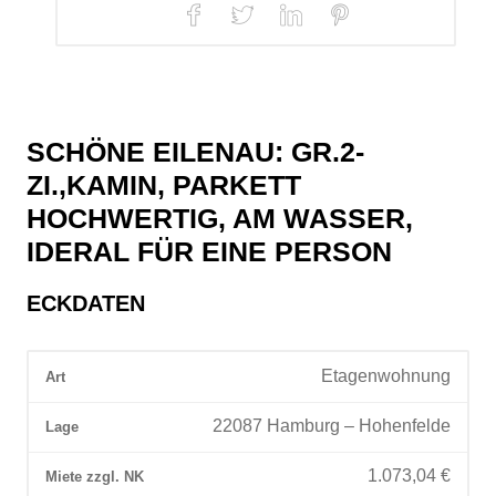
SCHÖNE EILENAU: GR.2-
lafzimmer
hnzimmer
tergarten
tergarten
dezimmer
dezimmer
usansicht
Blick bei
eimkehr
ZI.,KAMIN, PARKETT
HOCHWERTIG, AM WASSER,
IDERAL FÜR EINE PERSON
ECKDATEN
Etagenwohnung
Art
22087 Hamburg – Hohenfelde
Lage
1.073,04
€
Miete zzgl. NK