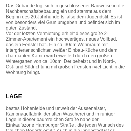
Das Gebäude fügt sich in geschlossener Bauweise in die
Nachbarschaftsbebauung ein und stammt aus dem
Beginn des 20.Jahrhunderts, also dem Jugendstil. Es ist
von besonders viel Grün umgeben und befindet sich im
guten Zustand,
Vor der letzten Vermietung erhielt dieses große 2-
Zimmer-Apartement ein hochwertiges, neues Vollbad,
das ein Fenster hat.. Ein ca. 30qm Wohnraum mit
intergrierter schlichter, weißer Einbau-Küche und dem
charmanten Kamin wird erweitert durch den großen
Wintergarten von ca. 10qm. Der beheizt und in Nord-,
Ost- und Südrichtung mit großen Fenstern viel Licht in die
Wohnung bringt.
LAGE
bestes Hohenfelde und unweit der Aussenalster,
Kampnagelfabrik, der alten Wäscherei und in ruhiger
Lage in dieser baumreichen Straße nahe der
Einkaufszone Hamburger Straße , die jeden Wunsch des
täglichen Bedarfs erfüllt. Auch in die Innenstadt ist es