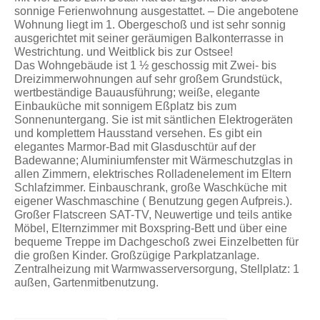
sonnige Ferienwohnung ausgestattet. – Die angebotene
Wohnung liegt im 1. Obergeschoß und ist sehr sonnig
ausgerichtet mit seiner geräumigen Balkonterrasse in
Westrichtung. und Weitblick bis zur Ostsee!
Das Wohngebäude ist 1 ½ geschossig mit Zwei- bis
Dreizimmerwohnungen auf sehr großem Grundstück,
wertbeständige Bauausführung; weiße, elegante
Einbauküche mit sonnigem Eßplatz bis zum
Sonnenuntergang. Sie ist mit säntlichen Elektrogeräten
und komplettem Hausstand versehen. Es gibt ein
elegantes Marmor-Bad mit Glasduschtür auf der
Badewanne; Aluminiumfenster mit Wärmeschutzglas in
allen Zimmern, elektrisches Rolladenelement im Eltern
Schlafzimmer. Einbauschrank, große Waschküche mit
eigener Waschmaschine ( Benutzung gegen Aufpreis.).
Großer Flatscreen SAT-TV, Neuwertige und teils antike
Möbel, Elternzimmer mit Boxspring-Bett und über eine
bequeme Treppe im Dachgeschoß zwei Einzelbetten für
die großen Kinder. Großzügige Parkplatzanlage.
Zentralheizung mit Warmwasserversorgung, Stellplatz: 1
außen, Gartenmitbenutzung.