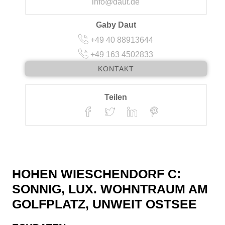
info@daut.de
Gaby Daut
+49 40 88913644
+49 163 4502833
KONTAKT
Teilen
HOHEN WIESCHENDORF C:
lafzimmer
lafzimmer
hnzimmer
randidylle
ohnraum
ohnraum
mgebung
mgebung
Balkon
BAD
Flur
en Detail
unten
©
©
SONNIG, LUX. WOHNTRAUM AM
GOLFPLATZ, UNWEIT OSTSEE